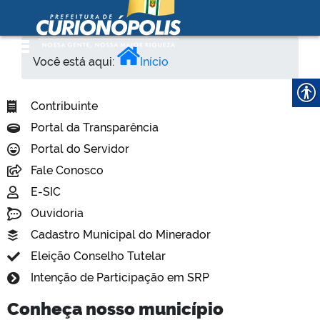
Prefeitura Municipal de
Curionópolis
Ir para o conteúdo
Você está aqui:
Início
no portal
Contribuinte
Portal da Transparência
Portal do Servidor
Fale Conosco
E-SIC
no portal
Ouvidoria
Cadastro Municipal do Minerador
Eleição Conselho Tutelar
Intenção de Participação em SRP
Conheça nosso município