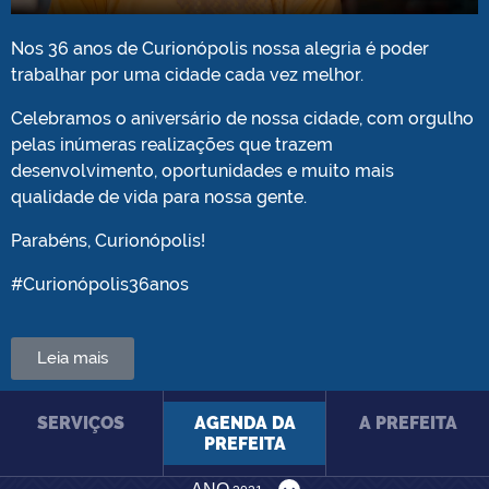
Play
Mute
Settings
PIP
Ente
full
Nos 36 anos de Curionópolis nossa alegria é poder
trabalhar por uma cidade cada vez melhor.
Celebramos o aniversário de nossa cidade, com orgulho
pelas inúmeras realizações que trazem
desenvolvimento, oportunidades e muito mais
qualidade de vida para nossa gente.
Parabéns, Curionópolis!
#Curionópolis36anos
Leia mais
SERVIÇOS
AGENDA DA
A PREFEITA
PREFEITA