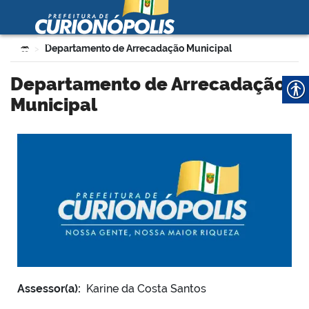
Prefeitura Municipal de
Curionópolis
Ir para o conteúdo
Você está aqui:
Departamento de Arrecadação Municipal
>
no portal
Departamento de Arrecadação
Municipal
 no portal
Assessor(a):
Karine da Costa Santos