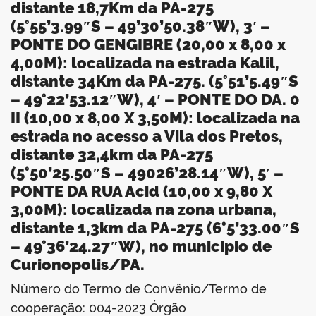
distante 18,7Km da PA-275
(5°55’3.99″S – 49’30’50.38″W), 3′ –
PONTE DO GENGIBRE (20,00 x 8,00 x
4,00M): localizada na estrada Kalil,
distante 34Km da PA-275. (5°51’5.49″S
– 49°22’53.12″W), 4′ – PONTE DO DA. 0
II (10,00 x 8,00 X 3,50M): localizada na
estrada no acesso a Vila dos Pretos,
distante 32,4km da PA-275
(5°50’25.50″S – 49026’28.14″W), 5′ –
PONTE DA RUA Acid (10,00 x 9,80 X
3,00M): localizada na zona urbana,
distante 1,3km da PA-275 (6°5’33.00″S
– 49°36’24.27″W), no municipio de
Curionopolis/PA
.
Número do Termo de Convênio/Termo de
cooperação: 004-2023 Órgão