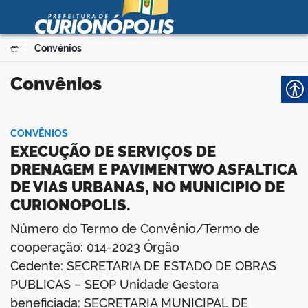
Prefeitura Municipal de
Curionópolis
Ir para o conteúdo
Você está aqui:
Convênios
>
no portal
Convênios
CONVÊNIOS
EXECUÇÃO DE SERVIÇOS DE
DRENAGEM E PAVIMENTWO ASFALTICA
DE VIAS URBANAS, NO MUNICIPIO DE
 no portal
CURIONOPOLIS.
Número do Termo de Convênio/Termo de
cooperação: 014-2023 Órgão
Cedente: SECRETARIA DE ESTADO DE OBRAS
PUBLICAS – SEOP Unidade Gestora
beneficiada: SECRETARIA MUNICIPAL DE