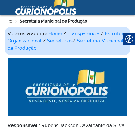
Prefeitura Municipal de
Curionópolis
Ir para o conteúdo
Você está aqui:
Secretaria Municipal de Produção
>
no portal
Você está aqui >>
Home
/
Transparência
/
Estrutura
Organizacional
/
Secretarias
/
Secretaria Municipal
de Produção
 no portal
Responsável :
Rubens Jackson Cavalcante da Silva