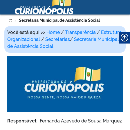
Prefeitura Municipal de
Curionópolis
Ir para o conteúdo
Você está aqui:
Secretaria Municipal de Assistência Social
>
no portal
Você está aqui >>
Home
/
Transparência
/
Estrutura
Organizacional
/
Secretarias
/
Secretaria Municipal
de Assistência Social
 no portal
Responsável:
Fernanda Azevedo de Sousa Marquez