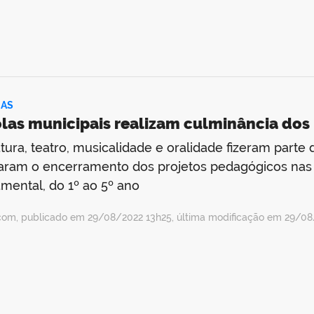
IAS
las municipais realizam culminância dos
atura, teatro, musicalidade e oralidade fizeram part
ram o encerramento dos projetos pedagógicos nas e
mental, do 1º ao 5º ano
com, publicado em 29/08/2022 13h25, última modificação em 29/08