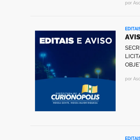
por As
EDITAI
AVIS
SECR
LICIT
OBJET
por As
EDITAI