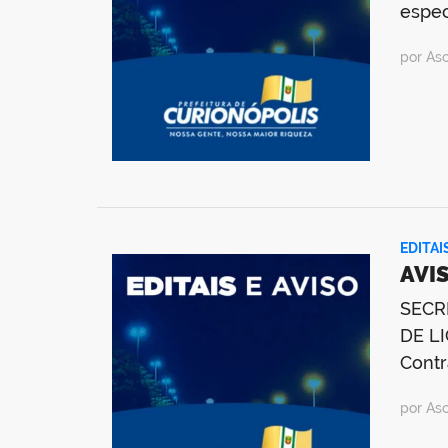
espec
por As
EDITAI
AVIS
SECR
DE LI
Contr
por As