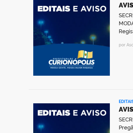
AVIS
SECR
MODAL
Regis
por As
EDITAI
AVI
SECR
Pregã