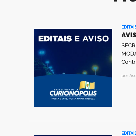
EDITAI
AVIS
SECR
MODAL
Contr
por As
EDITAI