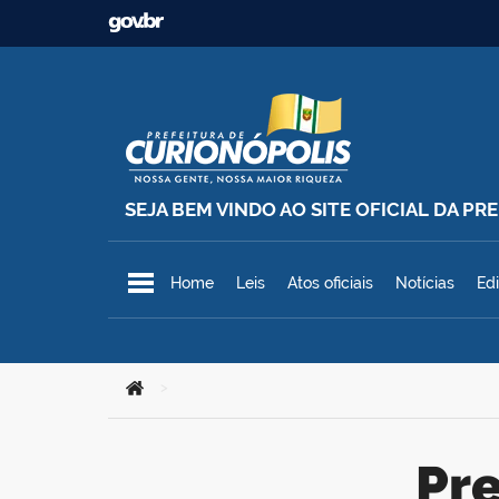
Ir para o conteúdo
SEJA BEM VINDO AO SITE OFICIAL DA P
Prefeitura Municipal de Curionó
Home
Leis
Atos oficiais
Notícias
Edi
Você está aqui:
>
p