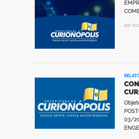
EMPR
COME
por As
RELAT
CON
CUR
Obje
POST
03/2
ENGE