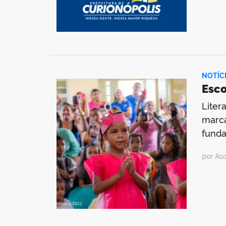
NOTÍC
Esco
Liter
marca
funda
por As