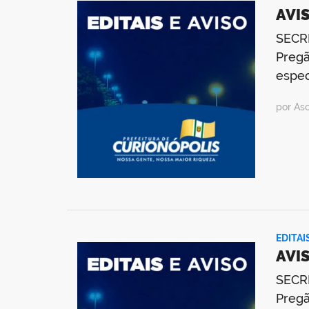
AVIS
SECR
Pregã
espec
por As
EDITAI
AVIS
SECR
Pregã