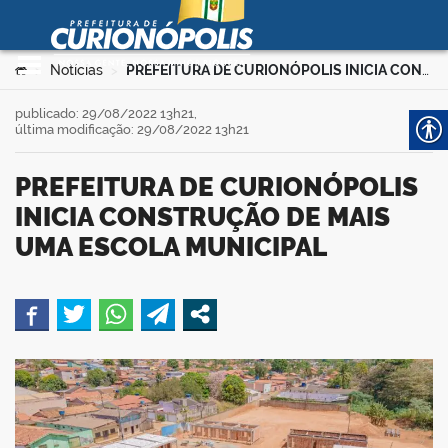
Prefeitura Municipal de
Curionópolis
Ir para o conteúdo
Você está aqui:
Notícias
PREFEITURA DE CURIONÓPOLIS INICIA CONSTRUÇÃO DE MAIS UMA ESCOLA MUNICIPAL
>
>
no portal
publicado: 29/08/2022 13h21,
última modificação: 29/08/2022 13h21
PREFEITURA DE CURIONÓPOLIS
INICIA CONSTRUÇÃO DE MAIS
UMA ESCOLA MUNICIPAL
 no portal
book
er