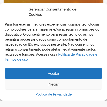
AVISO DE RETETIFICAÇÃO DE EDITAL –
Gerenciar Consentimento de
CONCORRÊNCIA PÚBLICA PRESENCIAL
Cookies
Nº 3.2026-005-PMC
Para fornecer as melhores experiências, usamos tecnologias
semad
jul 8, 2026
como cookies para armazenar e/ou acessar informações do
dispositivo. O consentimento para essas tecnologias nos
permitirá processar dados como comportamento de
navegação ou IDs exclusivos neste site. Não consentir ou
retirar o consentimento pode afetar negativamente certos
recursos e funções. Acesse nossa
Política de Privacidade e
Termos de uso.
Aceitar
REDES SOCIAIS
Negar
Política de Privacidade