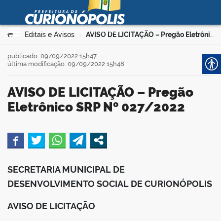
Prefeitura Municipal de
Curionópolis
Ir para o conteúdo
Você está aqui:
Editais e Avisos
AVISO DE LICITAÇÃO – Pregão Eletrônico SRP Nº 027/2022
>
>
no portal
publicado: 09/09/2022 15h47,
última modificação: 09/09/2022 15h48
AVISO DE LICITAÇÃO – Pregão
Eletrônico SRP Nº 027/2022
 no portal
book
SECRETARIA MUNICIPAL DE
DESENVOLVIMENTO SOCIAL DE CURIONÓPOLIS
er
AVISO DE LICITAÇÃO
din