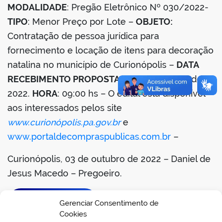
MODALIDADE
: Pregão Eletrônico Nº 030/2022-
TIPO
: Menor Preço por Lote –
OBJETO:
Contratação de pessoa jurídica para
fornecimento e locação de itens para decoração
natalina n
o município de Curionópolis –
DATA
RECEBIMENTO PROPOSTAS
: 18 de outubro de
2022.
HORA
: 09:00 hs – O edital está disponível
aos interessados pelos site
www.curionópolis.pa.gov.br
e
www.portaldecompraspublicas.com.br
–
Curionópolis, 03 de outubro de 2022 – Daniel de
Jesus Macedo – Pregoeiro.
BAIXAR EDITAL
Gerenciar Consentimento de
Cookies