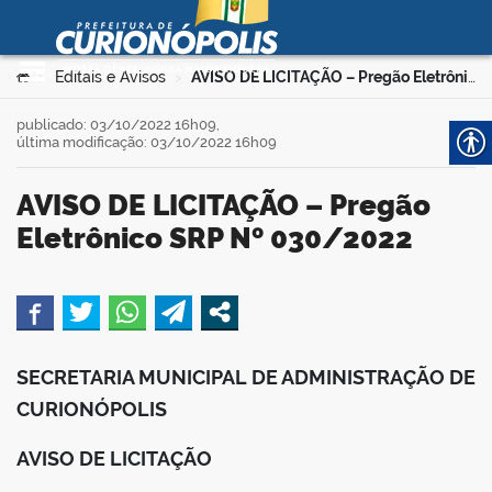
Prefeitura Municipal de
Curionópolis
Ir para o conteúdo
Você está aqui:
Editais e Avisos
AVISO DE LICITAÇÃO – Pregão Eletrônico SRP Nº 030/2022
>
>
no portal
publicado: 03/10/2022 16h09,
última modificação: 03/10/2022 16h09
AVISO DE LICITAÇÃO – Pregão
Eletrônico SRP Nº 030/2022
 no portal
book
SECRETARIA MUNICIPAL DE ADMINISTRAÇÃO DE
CURIONÓPOLIS
er
AVISO DE LICITAÇÃO
din