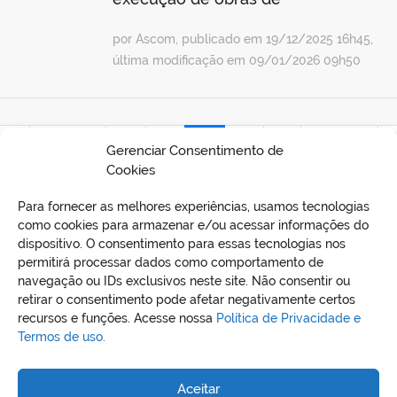
por Ascom, publicado em 19/12/2025 16h45,
última modificação em 09/01/2026 09h50
ira
Anterior
06
07
08
09
10
Próxima
Ú
Gerenciar Consentimento de
Cookies
Para fornecer as melhores experiências, usamos tecnologias
como cookies para armazenar e/ou acessar informações do
dispositivo. O consentimento para essas tecnologias nos
permitirá processar dados como comportamento de
navegação ou IDs exclusivos neste site. Não consentir ou
retirar o consentimento pode afetar negativamente certos
recursos e funções. Acesse nossa
Política de Privacidade e
Termos de uso.
REDES SOCIAIS
Aceitar