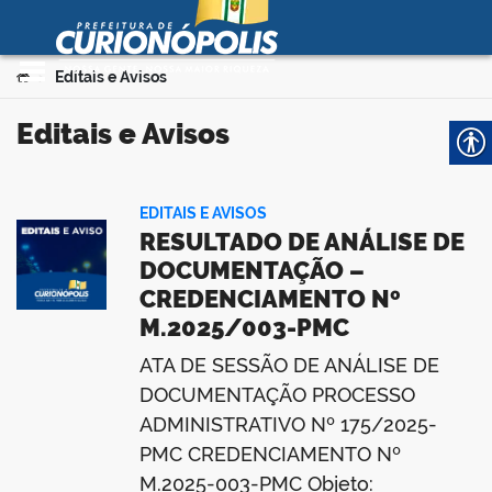
Prefeitura Municipal de
Curionópolis
Ir para o conteúdo
Você está aqui:
Editais e Avisos
>
no portal
Editais e Avisos
EDITAIS E AVISOS
RESULTADO DE ANÁLISE DE
DOCUMENTAÇÃO –
CREDENCIAMENTO Nº
 no portal
M.2025/003-PMC
ATA DE SESSÃO DE ANÁLISE DE
DOCUMENTAÇÃO PROCESSO
ADMINISTRATIVO Nº 175/2025-
PMC CREDENCIAMENTO Nº
M.2025-003-PMC Objeto: