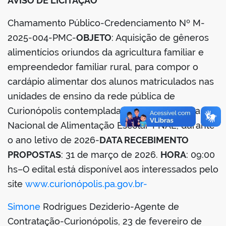
AVISO DE LICITAÇÃO
Chamamento Público-Credenciamento Nº M-
din
2025-004-PMC-
OBJETO
: Aquisição de gêneros
alimentícios oriundos da agricultura familiar e
empreendedor familiar rural, para compor o
cardápio alimentar dos alunos matriculados nas
unidades de ensino da rede pública de
Curionópolis contempladas com o Programa
Nacional de Alimentação Escolar-PNAE, durante
o ano letivo de 2026-
DATA RECEBIMENTO
PROPOSTAS
: 31 de março de 2026.
HORA
: 09:00
hs–O edital está disponível aos interessados pelo
site
www.curionópolis.pa.gov.br-
Simone
Rodrigues Deziderio-Agente de
Contratação-Curionópolis, 23 de fevereiro de