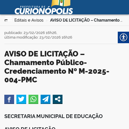
Prefeitura Municipal de
Curionópolis
Ir para o conteúdo
Você está aqui:
Editais e Avisos
AVISO DE LICITAÇÃO – Chamamento Público-Credenciamento Nº M-2025-004-PMC
>
>
no portal
publicado: 23/02/2026 16h26,
última modificação: 23/02/2026 16h26
AVISO DE LICITAÇÃO –
Chamamento Público-
Credenciamento Nº M-2025-
004-PMC
 no portal
book
SECRETARIA MUNICIPAL DE EDUCAÇÃO
er