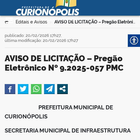
Prefeitura Municipal de
Curionópolis
Ir para o conteúdo
Você está aqui:
Editais e Avisos
AVISO DE LICITAÇÃO – Pregão Eletrônico Nº 9.2025-057 PMC
>
>
no portal
publicado: 20/02/2026 17h27,
última modificação: 20/02/2026 17h27
AVISO DE LICITAÇÃO – Pregão
Eletrônico Nº 9.2025-057 PMC
 no portal
book
PREFEITURA MUNICIPAL DE
CURIONÓPOLIS
er
SECRETARIA MUNICIPAL DE INFRAESTRUTURA
din