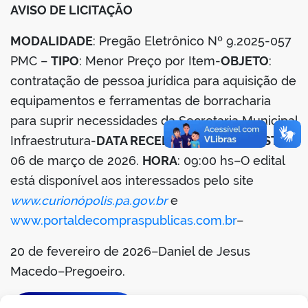
AVISO DE LICITAÇÃO
MODALIDADE
: Pregão Eletrônico Nº 9.2025-057
PMC –
TIPO
: Menor Preço por Item-
OBJETO
:
contratação de pessoa jurídica para aquisição de
equipamentos e ferramentas de borracharia
para suprir necessidades da Secretaria Municipal
Infraestrutura-
DATA RECEBIMENTO PROPOSTAS
:
06 de março de 2026.
HORA
: 09:00 hs–O edital
está disponível aos interessados pelo site
www.curionópolis.pa.gov.br
e
www.portaldecompraspublicas.com.br
–
20 de fevereiro de 2026–Daniel de Jesus
Macedo–Pregoeiro.