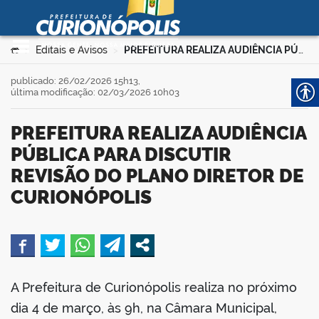
Prefeitura Municipal de
Curionópolis
Ir para o conteúdo
Você está aqui:
Editais e Avisos
PREFEITURA REALIZA AUDIÊNCIA PÚBLICA PARA DISCUTIR REVISÃO DO PLANO DIRETOR DE CURIONÓPOLIS
>
>
no portal
publicado: 26/02/2026 15h13,
última modificação: 02/03/2026 10h03
PREFEITURA REALIZA AUDIÊNCIA
PÚBLICA PARA DISCUTIR
REVISÃO DO PLANO DIRETOR DE
CURIONÓPOLIS
 no portal
book
A Prefeitura de Curionópolis realiza no próximo
dia 4 de março, às 9h, na Câmara Municipal,
er