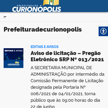
Prefeitura Municipal de
Curionópolis
Ir para o conteúdo
Você está aqui:
>
no portal
prefeituradecurionopolis
EDITAIS E AVISOS
Aviso de licitação – Pregão
Eletrônico SRP Nº 013/2021
A SECRETARIA MUNICIPAL DE
 no portal
ADMINISTRAÇÃO por intermédio da
Comissão Permanente de Licitação
designada pela Portaria Nº
006/2021 de 04/01/2021, torna
público que às 09:00 horas do dia
22 de junho