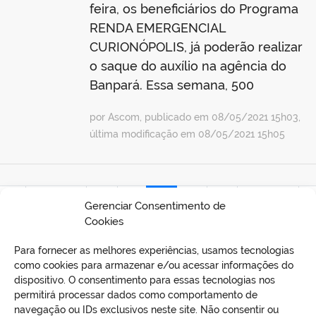
feira, os beneficiários do Programa
RENDA EMERGENCIAL
CURIONÓPOLIS, já poderão realizar
o saque do auxílio na agência do
Banpará. Essa semana, 500
por Ascom, publicado em 08/05/2021 15h03,
última modificação em 08/05/2021 15h05
eira
Anterior
20
21
22
23
24
Próxima
Ú
Gerenciar Consentimento de
Cookies
Para fornecer as melhores experiências, usamos tecnologias
como cookies para armazenar e/ou acessar informações do
dispositivo. O consentimento para essas tecnologias nos
permitirá processar dados como comportamento de
navegação ou IDs exclusivos neste site. Não consentir ou