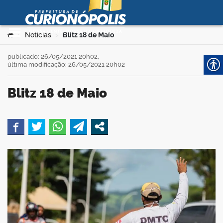
Prefeitura Municipal de
Curionópolis
Ir para o conteúdo
Você está aqui:
Notícias
Blitz 18 de Maio
>
>
no portal
publicado: 26/05/2021 20h02,
última modificação: 26/05/2021 20h02
Blitz 18 de Maio
book
 no portal
er
din