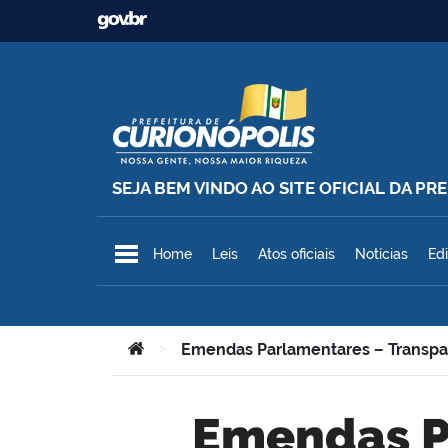
Ir para o conteúdo
SEJA BEM VINDO AO SITE OFICIAL DA P
Prefeitura Municipal de Curionó
Home
Leis
Atos oficiais
Notícias
Edi
Você está aqui:
>
Emendas Parlamentares – Transpa
Emendas Parlamentares –