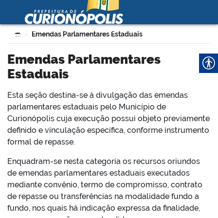
Prefeitura Municipal de
Curionópolis
Ir para o conteúdo
Você está aqui:
Emendas Parlamentares Estaduais
>
no portal
Emendas Parlamentares
Estaduais
Esta seção destina-se à divulgação das emendas
parlamentares estaduais pelo Município de
Curionópolis cuja execução possui objeto previamente
definido e vinculação específica, conforme instrumento
 no portal
formal de repasse.
Enquadram-se nesta categoria os recursos oriundos
de emendas parlamentares estaduais executados
mediante convênio, termo de compromisso, contrato
de repasse ou transferências na modalidade fundo a
fundo, nos quais há indicação expressa da finalidade,