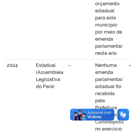
orçamento
estadual
para este
município
por meio de
emenda
parlamentar
neste ano.
2024
Estadual
–
Nenhuma
–
(Assembleia
emenda
Legislativa
parlamentar
do Pará)
estadual foi
recebida
pela
Prefeitura
Municipal de
Curionópolis
no exercício