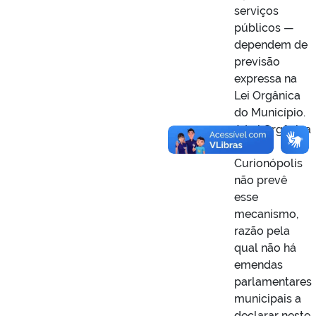
serviços
públicos —
dependem de
previsão
expressa na
Lei Orgânica
do Município.
A Lei Orgânica
de
Curionópolis
não prevê
esse
mecanismo,
razão pela
qual não há
emendas
parlamentares
municipais a
declarar neste