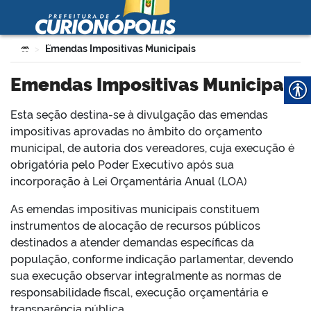
Prefeitura Municipal de
Curionópolis
Ir para o conteúdo
Você está aqui:
Emendas Impositivas Municipais
>
no portal
Emendas Impositivas Municipais
Esta seção destina-se à divulgação das emendas
impositivas aprovadas no âmbito do orçamento
municipal, de autoria dos vereadores, cuja execução é
obrigatória pelo Poder Executivo após sua
incorporação à Lei Orçamentária Anual (LOA)
 no portal
As emendas impositivas municipais constituem
instrumentos de alocação de recursos públicos
destinados a atender demandas específicas da
população, conforme indicação parlamentar, devendo
sua execução observar integralmente as normas de
responsabilidade fiscal, execução orçamentária e
transparência pública.