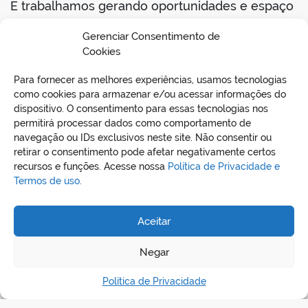
E trabalhamos gerando oportunidades e espaço
para que elas tenham vez e voz.
Gerenciar Consentimento de
Cookies
Feliz dia Internacional da mulher, a força que
move a vida!
Para fornecer as melhores experiências, usamos tecnologias
como cookies para armazenar e/ou acessar informações do
dispositivo. O consentimento para essas tecnologias nos
permitirá processar dados como comportamento de
navegação ou IDs exclusivos neste site. Não consentir ou
retirar o consentimento pode afetar negativamente certos
recursos e funções. Acesse nossa
Política de Privacidade e
Termos de uso.
Aceitar
REDES SOCIAIS
Negar
Política de Privacidade