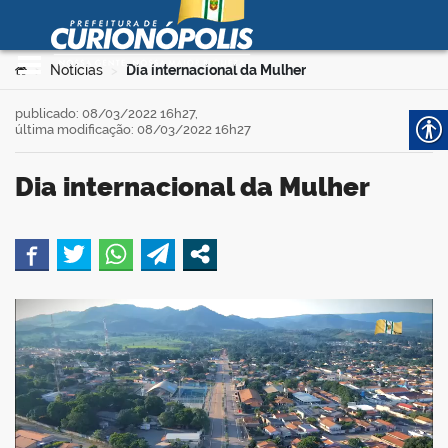
Prefeitura Municipal de
Curionópolis
Ir para o conteúdo
Você está aqui:
Notícias
Dia internacional da Mulher
>
>
no portal
publicado: 08/03/2022 16h27,
última modificação: 08/03/2022 16h27
Dia internacional da Mulher
book
 no portal
er
din