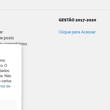
GESTÃO 2017-2020
ar
Clique para Acessar
e posts
de comentários
ress.org
omo
vo. O
 dados
te. Não
 certos
rmos de