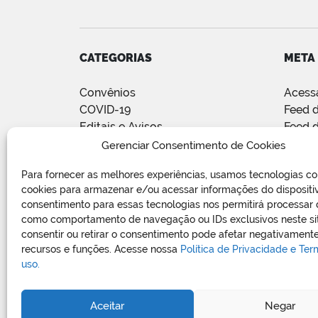
CATEGORIAS
META
Convênios
Acess
COVID-19
Feed d
Editais e Avisos
Feed 
Notícias
WordP
Gerenciar Consentimento de Cookies
Relatório de Projetos e Execução
Para fornecer as melhores experiências, usamos tecnologias c
de Obras Públicas
cookies para armazenar e/ou acessar informações do dispositi
Sem categoria
consentimento para essas tecnologias nos permitirá processar
Vagas de Emprego
como comportamento de navegação ou IDs exclusivos neste si
consentir ou retirar o consentimento pode afetar negativamente
recursos e funções. Acesse nossa
Política de Privacidade e Te
uso.
Aceitar
Negar