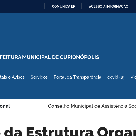
COMUNICA BR
ACESSO À INFORMAÇÃO
IR
PARA
O
CONTEÚDO
REFEITURA MUNICIPAL DE CURIONÓPOLIS
polis
tais e Avisos
Serviços
Portal da Transparência
covid-19
Vi
ional
Conselho Municipal de Assistência Soc
o da Estrutura Orga