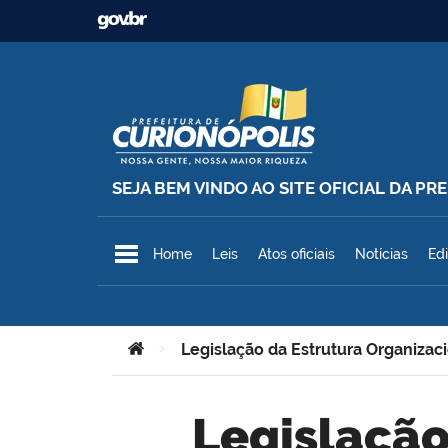
Ir para o conteúdo
SEJA BEM VINDO AO SITE OFICIAL DA P
Prefeitura Municipal de Curionó
Home
Leis
Atos oficiais
Notícias
Edi
Você está aqui:
>
Legislação da Estrutura Organizac
Legislaçã