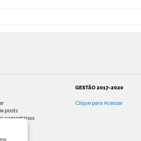
GESTÃO 2017-2020
ar
Clique para Acessar
e posts
de comentários
ress.org
omo