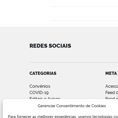
REDES SOCIAIS
CATEGORIAS
META
Convênios
Acess
COVID-19
Feed d
Editais e Avisos
Feed 
Notícias
WordP
Gerenciar Consentimento de Cookies
Relatório de Projetos e Execução
Para fornecer as melhores experiências, usamos tecnologias c
de Obras Públicas