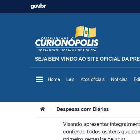
Ir para o conteúdo
SEJA BEM VINDO AO SITE OFICIAL DA P
Prefeitura Municipal de Curionó
Home
Leis
Atos oficiais
Notícias
Edi
Você está aqui:
>
Despesas com Diárias
Visando apresentar integralment
contendo todos os itens que co
primeiro semestre de 2021.