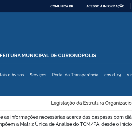
COMUNICA BR
ACESSO À INFORMAÇÃO
IR
PARA
O
CONTEÚDO
REFEITURA MUNICIPAL DE CURIONÓPOLIS
polis
tais e Avisos
Serviços
Portal da Transparência
covid-19
Vi
Legislação da Estrutura Organizacio
e as informações necessárias acerca das despesas com diári
mpõem a Matriz Única de Análise do TCM/PA, desde o início