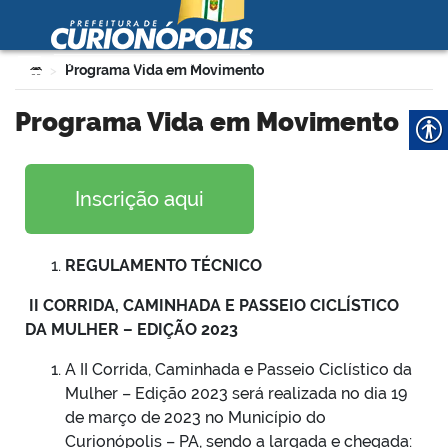
Prefeitura Municipal de
Curionópolis
Ir para o conteúdo
Você está aqui:
Programa Vida em Movimento
>
no portal
Programa Vida em Movimento
Inscrição aqui
REGULAMENTO TÉCNICO
 no portal
II CORRIDA, CAMINHADA E PASSEIO CICLÍSTICO
DA MULHER – EDIÇÃO 2023
A II Corrida, Caminhada e Passeio Ciclístico da
Mulher – Edição 2023 será realizada no dia 19
de março de 2023 no Município do
Curionópolis – PA, sendo a largada e chegada: