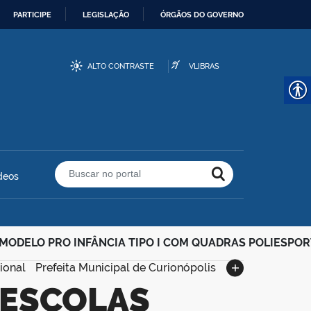
PARTICIPE
LEGISLAÇÃO
ÓRGÃOS DO GOVERNO
ALTO CONTRASTE
VLIBRAS
deos
Buscar no portal
MODELO PRO INFÂNCIA TIPO I COM QUADRAS POLIESPOR
ional
Prefeita Municipal de Curionópolis