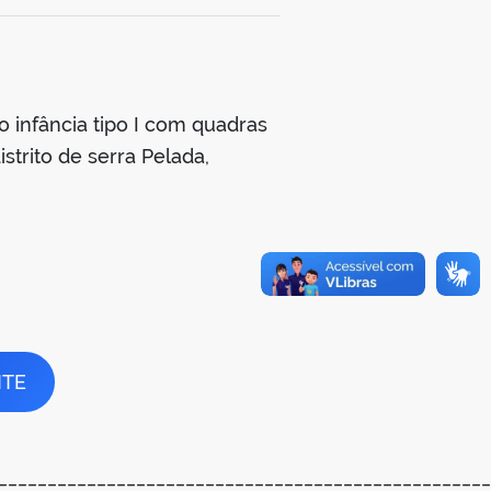
 infância tipo I com quadras
strito de serra Pelada,
NTE
_________________________________________________