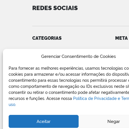
REDES SOCIAIS
CATEGORIAS
META
Convênios
Acess
Gerenciar Consentimento de Cookies
COVID-19
Feed d
Editais e Avisos
Feed 
Para fornecer as melhores experiências, usamos tecnologias c
Notícias
WordP
cookies para armazenar e/ou acessar informações do dispositi
Relatório de Projetos e Execução
consentimento para essas tecnologias nos permitirá processar
de Obras Públicas
como comportamento de navegação ou IDs exclusivos neste si
consentir ou retirar o consentimento pode afetar negativamente
Sem categoria
recursos e funções. Acesse nossa
Política de Privacidade e Te
Vagas de Emprego
uso.
Aceitar
Negar