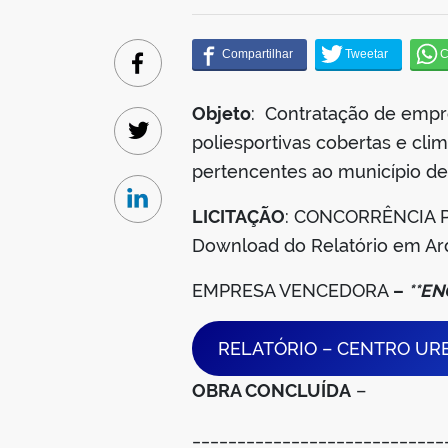
Facebook
Objeto
: Contratação de empre
poliesportivas cobertas e clim
Twitter
pertencentes ao município de
Linkedin
LICITAÇÃO
: CONCORRÊNCIA 
Download do Relatório em A
EMPRESA VENCEDORA
–
**E
RELATÓRIO – CENTRO UR
OBRA CONCLUÍDA
–
____________________________