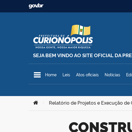
Ir para o conteúdo
SEJA BEM VINDO AO SITE OFICIAL DA P
Prefeitura Municipal de Curionó
Home
Leis
Atos oficiais
Notícias
Edi
Você está aqui:
>
Relatório de Projetos e Execução de
CONSTRUÇÃO DE 02 (DUAS) ESCOLAS