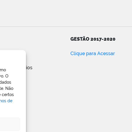
GESTÃO 2017-2020
ar
Clique para Acessar
e posts
de comentários
omo
ress.org
vo. O
 dados
te. Não
 certos
rmos de