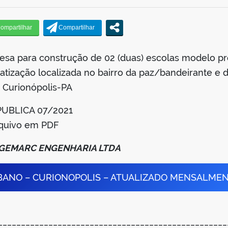
sa para construção de 02 (duas) escolas modelo pro
atização localizada no bairro da paz/bandeirante e di
 Curionópolis-PA
PUBLICA 07/2021
rquivo em PDF
NGEMARC ENGENHARIA LTDA
BANO – CURIONOPOLIS – ATUALIZADO MENSALME
__________________________________________________