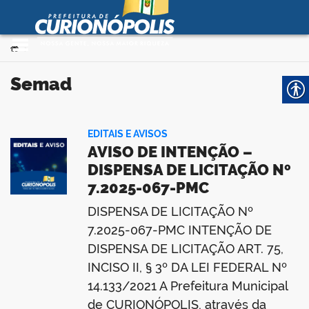
Prefeitura Municipal de
Curionópolis
Ir para o conteúdo
Você está aqui:
>
no portal
semad
EDITAIS E AVISOS
AVISO DE INTENÇÃO –
DISPENSA DE LICITAÇÃO Nº
7.2025-067-PMC
 no portal
DISPENSA DE LICITAÇÃO Nº
7.2025-067-PMC INTENÇÃO DE
DISPENSA DE LICITAÇÃO ART. 75,
INCISO II, § 3º DA LEI FEDERAL Nº
14.133/2021 A Prefeitura Municipal
de CURIONÓPOLIS, através da