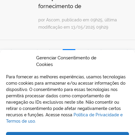
fornecimento de
por Ascom, publicado em 09h25, última
modificação em 13/05/2025 09h29
eira
Anterior
19
20
21
22
23
Próxima
Ú
Gerenciar Consentimento de
Cookies
Para fornecer as melhores experiências, usamos tecnologias
como cookies para armazenar e/ou acessar informações do
dispositivo. O consentimento para essas tecnologias nos
permitirá processar dados como comportamento de
navegação ou IDs exclusivos neste site. Não consentir ou
retirar o consentimento pode afetar negativamente certos
recursos e funções. Acesse nossa
Política de Privacidade e
Termos de uso.
REDES SOCIAIS