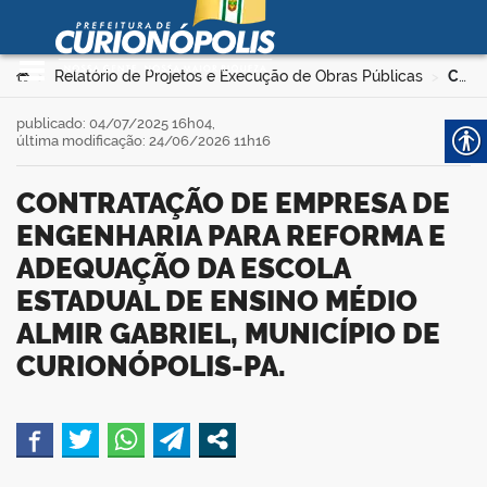
Prefeitura Municipal de
Curionópolis
Ir para o conteúdo
Você está aqui:
Relatório de Projetos e Execução de Obras Públicas
CONTRATAÇÃO DE EMPRESA DE ENGENHARIA PARA REFORMA E ADEQUAÇÃO DA ESCOLA ESTADUAL DE ENSINO MÉDIO ALMIR GABRIEL, MUNICÍPIO DE CURIONÓPOLIS-PA.
>
>
no portal
publicado: 04/07/2025 16h04,
última modificação: 24/06/2026 11h16
CONTRATAÇÃO DE EMPRESA DE
ENGENHARIA PARA REFORMA E
ADEQUAÇÃO DA ESCOLA
ESTADUAL DE ENSINO MÉDIO
 no portal
ALMIR GABRIEL, MUNICÍPIO DE
CURIONÓPOLIS-PA.
book