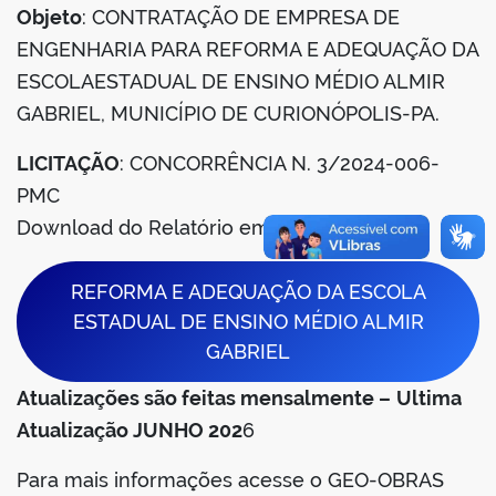
Objeto
: CONTRATAÇÃO DE EMPRESA DE
ENGENHARIA PARA REFORMA E ADEQUAÇÃO DA
er
ESCOLAESTADUAL DE ENSINO MÉDIO ALMIR
GABRIEL, MUNICÍPIO DE CURIONÓPOLIS-PA.
din
LICITAÇÃO
: CONCORRÊNCIA N. 3/2024-006-
PMC
Download do Relatório em Arquivo em PDF
REFORMA E ADEQUAÇÃO DA ESCOLA
ESTADUAL DE ENSINO MÉDIO ALMIR
GABRIEL
Atualizações são feitas mensalmente –
Ultima
Atualização JUNHO 202
6
Para mais informações acesse o GEO-OBRAS