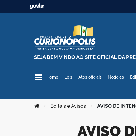
Ir para o conteúdo
SEJA BEM VINDO AO SITE OFICIAL DA P
Prefeitura Municipal de Curionó
Home
Leis
Atos oficiais
Notícias
Edi
Você está aqui:
>
Editais e Avisos
>
AVISO DE INTEN
AVISO DE INTENÇÃO – DISPENSA DE