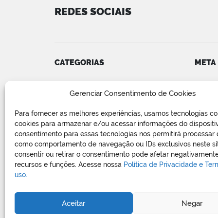
REDES SOCIAIS
CATEGORIAS
META
Convênios
Acess
Gerenciar Consentimento de Cookies
COVID-19
Feed d
Editais e Avisos
Feed 
Para fornecer as melhores experiências, usamos tecnologias c
Notícias
WordP
cookies para armazenar e/ou acessar informações do dispositi
Relatório de Projetos e Execução
consentimento para essas tecnologias nos permitirá processar
de Obras Públicas
como comportamento de navegação ou IDs exclusivos neste si
consentir ou retirar o consentimento pode afetar negativamente
Sem categoria
recursos e funções. Acesse nossa
Política de Privacidade e Te
Vagas de Emprego
uso.
Aceitar
Negar