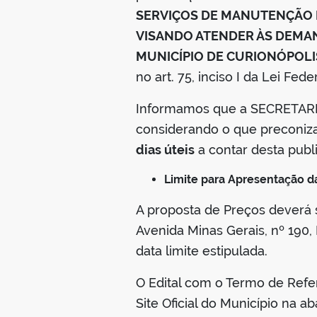
SERVIÇOS DE MANUTENÇÃO P
VISANDO ATENDER ÀS DEMAN
MUNICÍPIO DE CURIONÓPOL
no art. 75, inciso I da Lei Fede
Informamos que a SECRETARIA
considerando o que preconiza o
dias úteis
a contar desta publ
Limite para Apresentação da
A proposta de Preços deverá se
Avenida Minas Gerais, nº 190, 
data limite estipulada.
O Edital com o Termo de Refer
Site Oficial do Município na a