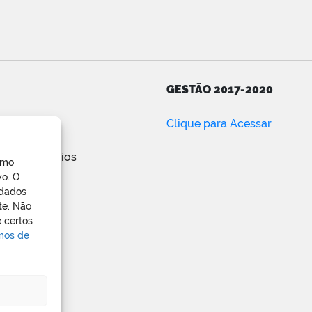
GESTÃO 2017-2020
ar
Clique para Acessar
e posts
de comentários
omo
ress.org
vo. O
 dados
te. Não
 certos
rmos de