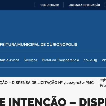
COMUNICA BR
ACESSO À INFORMAÇÃO
IR
PARA
O
CONTEÚDO
REFEITURA MUNICIPAL DE CURIONÓPOLIS
polis
tais e Avisos
Serviços
Portal da Transparência
covid-19
Vi
Legi
ÇÃO – DISPENSA DE LICITAÇÃO Nº 7.2025-082-PMC
Pre