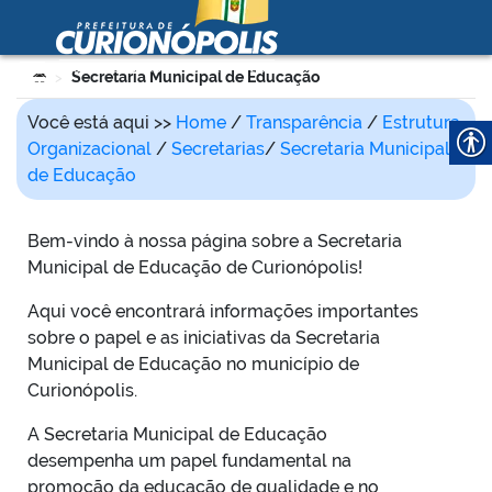
Prefeitura Municipal de
Curionópolis
Ir para o conteúdo
Você está aqui:
Secretaria Municipal de Educação
>
no portal
Você está aqui >>
Home
/
Transparência
/
Estrutura
Organizacional
/
Secretarias
/
Secretaria Municipal
de Educação
Bem-vindo à nossa página sobre a Secretaria
Municipal de Educação de Curionópolis!
Aqui você encontrará informações importantes
 no portal
sobre o papel e as iniciativas da Secretaria
Municipal de Educação no município de
Curionópolis.
A Secretaria Municipal de Educação
desempenha um papel fundamental na
promoção da educação de qualidade e no