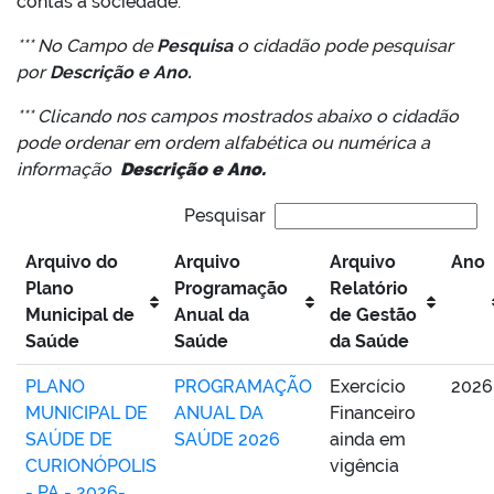
contas à sociedade.
*** No Campo de
Pesquisa
o cidadão pode pesquisar
por
Descrição e Ano.
*** Clicando nos campos mostrados abaixo o cidadão
pode ordenar em ordem alfabética ou numérica a
informação
Descrição e Ano.
Pesquisar
Arquivo do
Arquivo
Arquivo
Ano
Plano
Programação
Relatório
Municipal de
Anual da
de Gestão
Saúde
Saúde
da Saúde
PLANO
PROGRAMAÇÃO
Exercício
2026
MUNICIPAL DE
ANUAL DA
Financeiro
SAÚDE DE
SAÚDE 2026
ainda em
CURIONÓPOLIS
vigência
- PA - 2026-