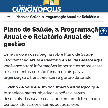
Prefeitura Municipal de
Curionópolis
Ir para o conteúdo
Você está aqui:
Plano de Saúde, a Programação Anual e o Relatório Anual de gestão
>
no portal
Plano de Saúde, a Programação
Anual e o Relatório Anual de
gestão
Bem-vindo à nossa página sobre Plano de Saúde,
Programação Anual e Relatório Anual de Gestão! Aqui
você encontrará informações importantes sobre esses
 no portal
três elementos que são fundamentais para a
organização e transparência na gestão da saúde.
O
Plano de Saúde
é um documento estratégico que
estabelece metas, objetivos e ações a serem
desenvolvidas na área da saúde em um determinado
período. Ele visa orientar as políticas e os