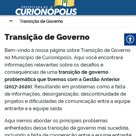
Prefeitura Municipal de
Curionópolis
Ir para o conteúdo
Você está aqui:
Transição de Governo
>
no portal
Transição de Governo
Bem-vindo à nossa página sobre Transição de Governo
no Município de Curionópolis. Aqui você encontrará
informações relevantes sobre os desafios e
consequências de uma
transição de governo
problemática que tivemos com a Gestão Anterior
 no portal
(2017-2020)
; Resultando em problemas como a falta
de informações, desorganização, descontinuidade de
projetos e dificuldades de comunicação entre a equipe
entrante e a equipe saída.
Aqui iremos abordar os principais problemas
enfrentados dessa transição de governo mal sucedida,
incluindo a falta de cooperação entre a equipe entrante