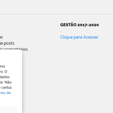
GESTÃO 2017-2020
ar
Clique para Acessar
e posts
de comentários
ress.org
omo
vo. O
 dados
te. Não
 certos
rmos de