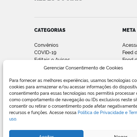
CATEGORIAS
META
Convênios
Acess
COVID-19
Feed d
Editais e Avisos
Feed 
Notícias
WordP
Gerenciar Consentimento de Cookies
Relatório de Projetos e Execução
Para fornecer as melhores experiências, usamos tecnologias c
de Obras Públicas
cookies para armazenar e/ou acessar informações do dispositi
Sem categoria
consentimento para essas tecnologias nos permitirá processar
Vagas de Emprego
como comportamento de navegação ou IDs exclusivos neste si
consentir ou retirar o consentimento pode afetar negativamente
recursos e funções. Acesse nossa
Política de Privacidade e Te
uso.
Aceitar
Negar