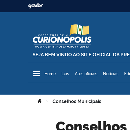
Ir para o conteúdo
SEJA BEM VINDO AO SITE OFICIAL DA P
Prefeitura Municipal de Curionó
Home
Leis
Atos oficiais
Notícias
Edi
Você está aqui:
>
Conselhos Municipais
Conselhos