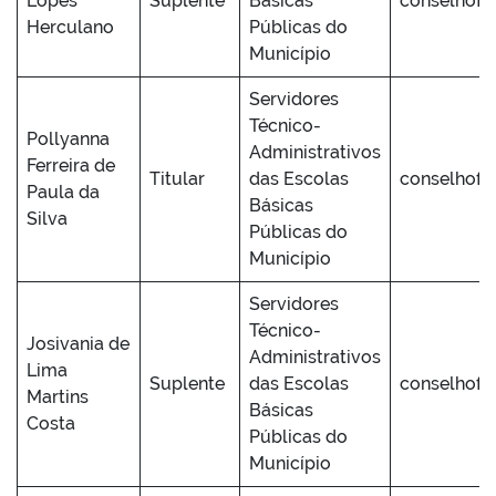
Lopes
Suplente
Básicas
conselhofu
Herculano
Públicas do
Município
Servidores
Técnico-
Pollyanna
Administrativos
Ferreira de
Titular
das Escolas
conselhofu
Paula da
Básicas
Silva
Públicas do
Município
Servidores
Técnico-
Josivania de
Administrativos
Lima
Suplente
das Escolas
conselhofu
Martins
Básicas
Costa
Públicas do
Município