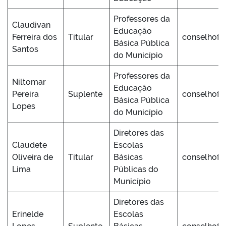
Professores da
Claudivan
Educação
Ferreira dos
Titular
conselhofu
Básica Pública
Santos
do Município
Professores da
Niltomar
Educação
Pereira
Suplente
conselhofu
Básica Pública
Lopes
do Município
Diretores das
Claudete
Escolas
Oliveira de
Titular
Básicas
conselhofu
Lima
Públicas do
Município
Diretores das
Erinelde
Escolas