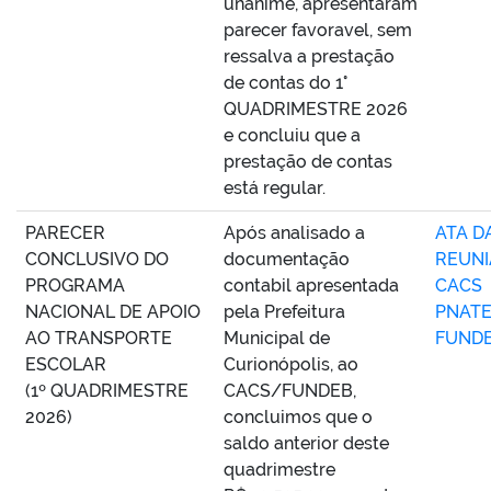
unanime, apresentaram
parecer favoravel, sem
ressalva a prestação
de contas do 1°
QUADRIMESTRE 2026
e concluiu que a
prestação de contas
está regular.
PARECER
Após analisado a
ATA DA
CONCLUSIVO DO
documentação
REUN
PROGRAMA
contabil apresentada
CACS
NACIONAL DE APOIO
pela Prefeitura
PNAT
AO TRANSPORTE
Municipal de
FUND
ESCOLAR
Curionópolis, ao
(1º QUADRIMESTRE
CACS/FUNDEB,
2026)
concluimos que o
saldo anterior deste
quadrimestre