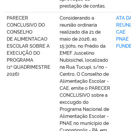
prestação de contas.
PARECER
Considerando a
ATA D
CONCLUSIVO DO
reunião ordinaria
REUN
CONSELHO
realizado dia 21 de
CAE
DE ALIMENTACAO
maio de 2026, as
PNAE
ESCOLAR SOBRE A
15:30hs, no Prédio da
FUND
EXECUÇÃO DO
EMEF Juscelino
PROGRAMA
Nubisichel, localizado
(1º QUADRIMESTRE
na Rua Tucupi, s/no -
2026)
Centro, O Conselho de
Alimentação Escolar -
CAE, emite o PARECER
CONCLUSIVO sobre a
exccugdo do
Programa Nacional de
Alimentação Escolar -
PNAE no municipio de
Cunonópolis - PA, em