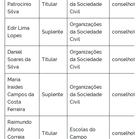
Patrocínio
Titular
da Sociedade
conselhofu
Silva
Civil
Organizações
Edir Lima
Suplente
da Sociedade
conselhofu
Lopes
Civil
Daniel
Organizações
Soares da
Titular
da Sociedade
conselhofu
Silva
Civil
Maria
Iraides
Organizações
Campos da
Suplente
da Sociedade
conselhofu
Costa
Civil
Ferreira
Raimundo
Afonso
Escolas do
Titular
conselhofu
Correia
Campo