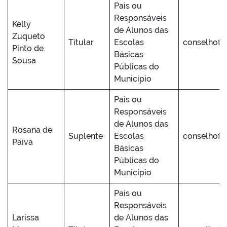
Pais ou
Responsáveis
Kelly
de Alunos das
Zuqueto
Titular
Escolas
conselhofu
Pinto de
Básicas
Sousa
Públicas do
Município
Pais ou
Responsáveis
de Alunos das
Rosana de
Suplente
Escolas
conselhofu
Paiva
Básicas
Públicas do
Município
Pais ou
Responsáveis
Larissa
de Alunos das