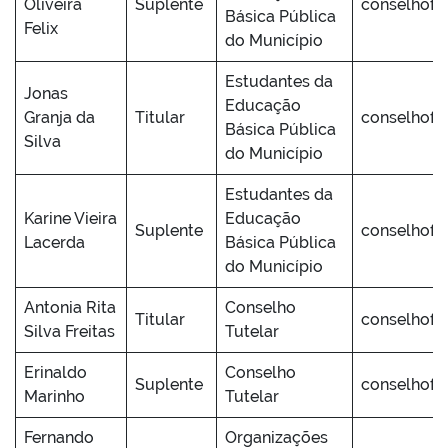
Oliveira
Suplente
conselhofu
Básica Pública
Felix
do Município
Estudantes da
Jonas
Educação
Granja da
Titular
conselhofu
Básica Pública
Silva
do Município
Estudantes da
Karine Vieira
Educação
Suplente
conselhofu
Lacerda
Básica Pública
do Município
Antonia Rita
Conselho
Titular
conselhofu
Silva Freitas
Tutelar
Erinaldo
Conselho
Suplente
conselhofu
Marinho
Tutelar
Fernando
Organizações