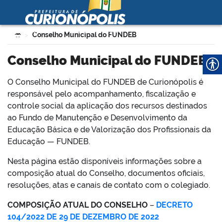
Prefeitura Municipal de
Curionópolis
Ir para o conteúdo
Você está aqui:
Conselho Municipal do FUNDEB
>
no portal
Conselho Municipal do FUNDEB
O Conselho Municipal do FUNDEB de Curionópolis é
responsável pelo acompanhamento, fiscalização e
controle social da aplicação dos recursos destinados
ao Fundo de Manutenção e Desenvolvimento da
Educação Básica e de Valorização dos Profissionais da
 no portal
Educação — FUNDEB.
Nesta página estão disponíveis informações sobre a
composição atual do Conselho, documentos oficiais,
resoluções, atas e canais de contato com o colegiado.
COMPOSIÇÃO ATUAL DO CONSELHO
–
DECRETO
104/2022 DE 29 DE DEZEMBRO DE 2022