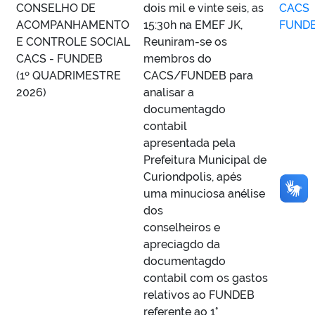
CONSELHO DE
dois mil e vinte seis, as
CACS
ACOMPANHAMENTO
15:30h na EMEF JK,
FUND
E CONTROLE SOCIAL
Reuniram-se os
CACS - FUNDEB
membros do
(1º QUADRIMESTRE
CACS/FUNDEB para
2026)
analisar a
documentagdo
contabil
apresentada pela
Prefeitura Municipal de
Curiondpolis, apés
uma minuciosa anélise
dos
conselheiros e
apreciagdo da
documentagdo
contabil com os gastos
relativos ao FUNDEB
referente ao 1°