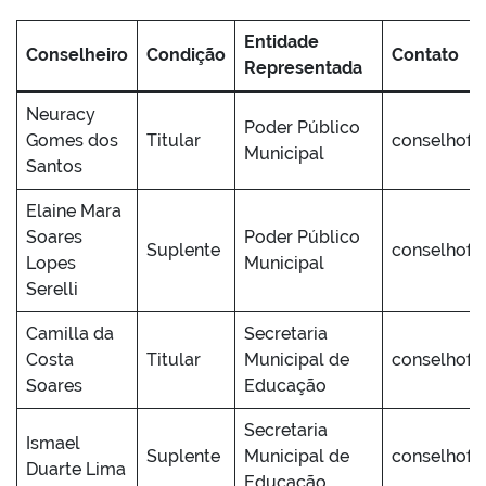
Entidade
Conselheiro
Condição
Contato
Representada
Neuracy
Poder Público
Gomes dos
Titular
conselhofu
Municipal
Santos
Elaine Mara
Soares
Poder Público
Suplente
conselhofu
Lopes
Municipal
Serelli
Camilla da
Secretaria
Costa
Titular
Municipal de
conselhofu
Soares
Educação
Secretaria
Ismael
Suplente
Municipal de
conselhofu
Duarte Lima
Educação