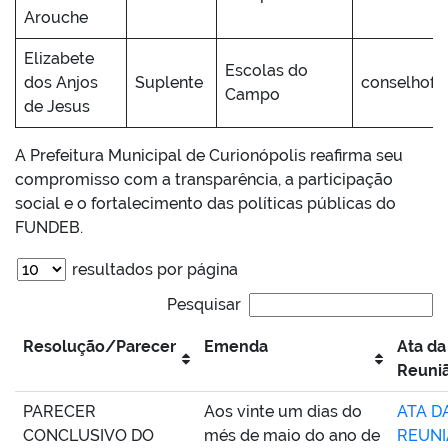
Arouche
Elizabete
Escolas do
dos Anjos
Suplente
conselhofu
Campo
de Jesus
A Prefeitura Municipal de Curionópolis reafirma seu
compromisso com a transparência, a participação
social e o fortalecimento das políticas públicas do
FUNDEB.
resultados por página
Pesquisar
Resolução/Parecer
Emenda
Ata da
Reuni
PARECER
Aos vinte um dias do
ATA DA
CONCLUSIVO DO
més de maio do ano de
REUN