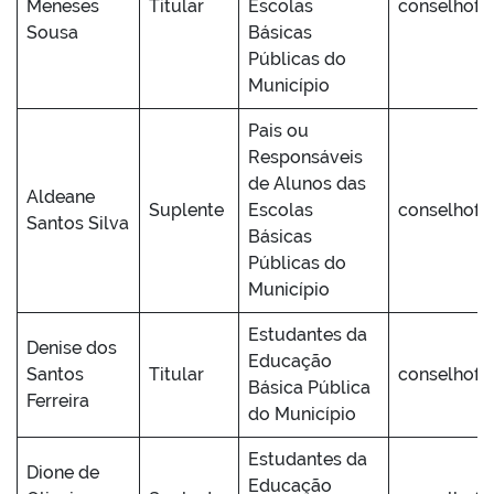
Meneses
Titular
Escolas
conselhofu
Sousa
Básicas
Públicas do
Município
Pais ou
Responsáveis
de Alunos das
Aldeane
Suplente
Escolas
conselhofu
Santos Silva
Básicas
Públicas do
Município
Estudantes da
Denise dos
Educação
Santos
Titular
conselhofu
Básica Pública
Ferreira
do Município
Estudantes da
Dione de
Educação