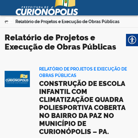
Prefeitura Municipal de
Curionópolis
Ir para o conteúdo
Você está aqui:
Relatório de Projetos e Execução de Obras Públicas
>
no portal
Relatório de Projetos e
Execução de Obras Públicas
RELATÓRIO DE PROJETOS E EXECUÇÃO DE
OBRAS PÚBLICAS
CONSTRUÇÃO DE ESCOLA
 no portal
INFANTIL COM
CLIMATIZAÇÃOE QUADRA
POLIESPORTIVA COBERTA
NO BAIRRO DA PAZ NO
MUNICÍPIO DE
CURIONÓPOLIS – PA.