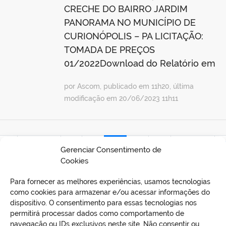
CRECHE DO BAIRRO JARDIM
PANORAMA NO MUNICÍPIO DE
CURIONÓPOLIS – PA LICITAÇÃO:
TOMADA DE PREÇOS
01/2022Download do Relatório em
por Ascom, publicado em 11h20, última
modificação em 20/06/2023 11h11
ira
Anterior
01
02
03
04
05
Próxima
Ú
Gerenciar Consentimento de
Cookies
Para fornecer as melhores experiências, usamos tecnologias
como cookies para armazenar e/ou acessar informações do
dispositivo. O consentimento para essas tecnologias nos
permitirá processar dados como comportamento de
navegação ou IDs exclusivos neste site. Não consentir ou