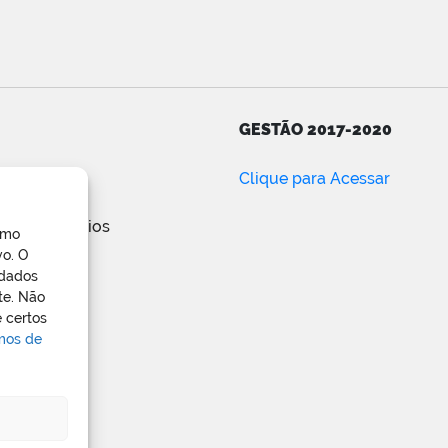
GESTÃO 2017-2020
ar
Clique para Acessar
e posts
de comentários
omo
ress.org
vo. O
 dados
te. Não
 certos
rmos de