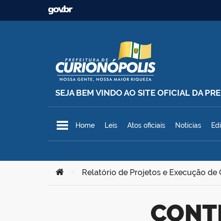
Ir para o conteúdo
SEJA BEM VINDO AO SITE OFICIAL DA P
Prefeitura Municipal de Curionó
Home
Leis
Atos oficiais
Notícias
Edi
Você está aqui:
>
Relatório de Projetos e Execução de
CONTRATAÇÃO DE EMPRESA DE