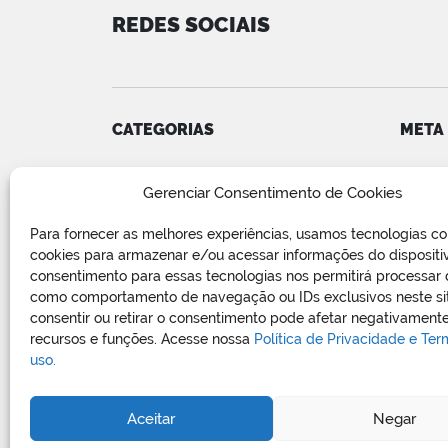
REDES SOCIAIS
CATEGORIAS
META
Convênios
Acess
Gerenciar Consentimento de Cookies
COVID-19
Feed d
Editais e Avisos
Feed 
Para fornecer as melhores experiências, usamos tecnologias c
Notícias
WordP
cookies para armazenar e/ou acessar informações do dispositi
Relatório de Projetos e Execução
consentimento para essas tecnologias nos permitirá processar
de Obras Públicas
como comportamento de navegação ou IDs exclusivos neste si
consentir ou retirar o consentimento pode afetar negativamente
Sem categoria
recursos e funções. Acesse nossa
Política de Privacidade e Te
Vagas de Emprego
uso.
Aceitar
Negar