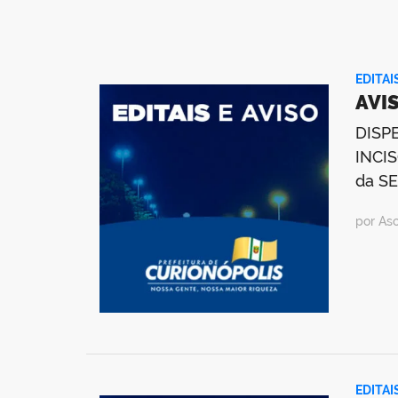
EDITAI
AVI
DISP
INCIS
da S
por As
EDITAI