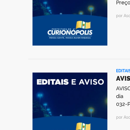
Preço
por As
EDITAI
AVIS
AVISO
dia 
032-P
por As