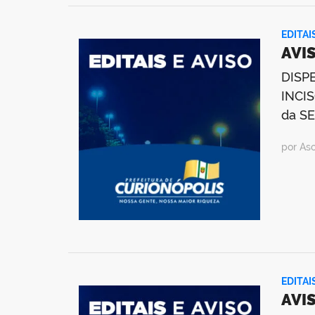
EDITAI
AVI
DISP
INCIS
da S
por As
EDITAI
AVIS