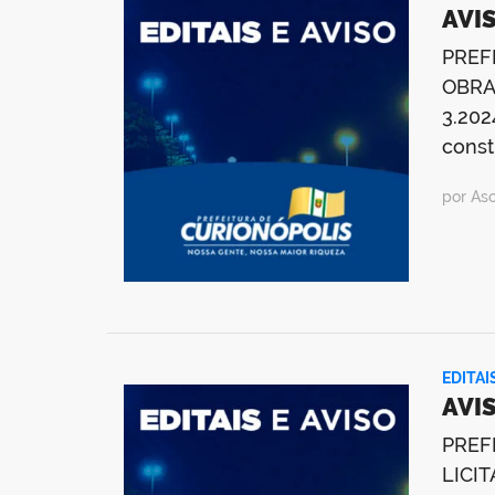
AVIS
PREF
OBRA
3.202
const
por As
EDITAI
AVIS
PREF
LICIT