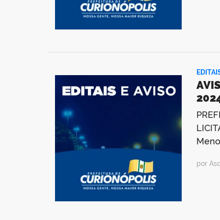
EDITAI
AVIS
202
PREF
LICIT
Menor
por As