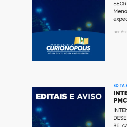
SECR
Menor
exped
por As
EDITAI
INT
PMC
INTE
DESEN
86, c