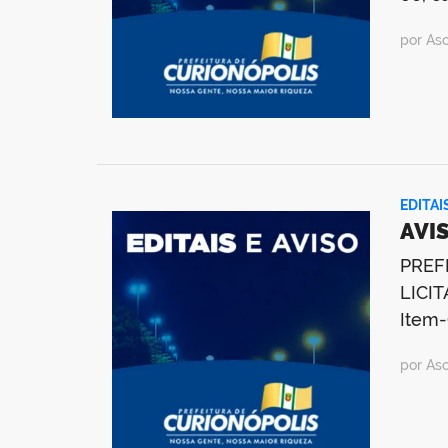
por As
EDITAI
AVIS
PREF
LICIT
Item-
por As