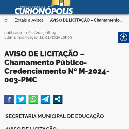
Prefeitura Municipal de
Curionópolis
Ir para o conteúdo
Você está aqui:
Editais e Avisos
AVISO DE LICITAÇÃO – Chamamento Público-Credenciamento Nº M-2024-003-PMC
>
>
no portal
publicado: 21/02/2025 16h09,
última modificação: 21/02/2025 16h09
AVISO DE LICITAÇÃO –
Chamamento Público-
Credenciamento Nº M-2024-
003-PMC
 no portal
book
SECRETARIA MUNICIPAL DE EDUCAÇÃO
er