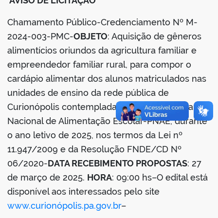
AVISO DE LICITAÇÃO
Chamamento Público-Credenciamento Nº M-
din
2024-003-PMC-
OBJETO
: Aquisição de gêneros
alimentícios oriundos da agricultura familiar e
empreendedor familiar rural, para compor o
cardápio alimentar dos alunos matriculados nas
unidades de ensino da rede pública de
Curionópolis contempladas com o Programa
Nacional de Alimentação Escolar-PNAE, durante
o ano letivo de 2025, nos termos da Lei nº
11.947/2009 e da Resolução FNDE/CD Nº
06/2020-
DATA RECEBIMENTO PROPOSTAS
: 27
de março de 2025.
HORA
: 09:00 hs–O edital está
disponível aos interessados pelo site
www.curionópolis.pa.gov.br
–