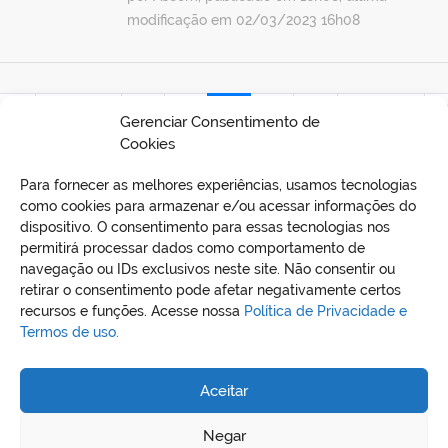
modificação em 02/03/2023 16h08
ira
Anterior
42
43
44
45
46
Próxima
Ú
Gerenciar Consentimento de
Cookies
Para fornecer as melhores experiências, usamos tecnologias
como cookies para armazenar e/ou acessar informações do
dispositivo. O consentimento para essas tecnologias nos
permitirá processar dados como comportamento de
navegação ou IDs exclusivos neste site. Não consentir ou
retirar o consentimento pode afetar negativamente certos
recursos e funções. Acesse nossa
Política de Privacidade e
Termos de uso.
REDES SOCIAIS
Aceitar
Negar