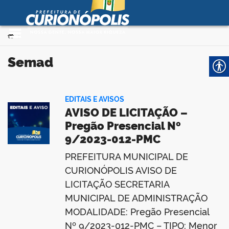
Prefeitura Municipal de
Curionópolis
Ir para o conteúdo
Você está aqui:
>
no portal
semad
EDITAIS E AVISOS
AVISO DE LICITAÇÃO –
Pregão Presencial Nº
9/2023-012-PMC
 no portal
PREFEITURA MUNICIPAL DE
CURIONÓPOLIS AVISO DE
LICITAÇÃO SECRETARIA
MUNICIPAL DE ADMINISTRAÇÃO
MODALIDADE: Pregão Presencial
Nº 9/2023-012-PMC – TIPO: Menor