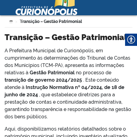
Prefeitura Municipal de
Curionópolis
Ir para o conteúdo
Você está aqui:
Transição – Gestão Patrimonial
>
no portal
Transição – Gestão Patrimonial
A Prefeitura Municipal de Curionópolis, em
cumprimento às determinações do Tribunal de Contas
dos Municípios (TCM-PA), apresenta as informações
relativas à
Gestão Patrimonial
no processo de
transição de governo 2024/2025
. Este conteúdo
 no portal
atende à
Instrução Normativa nº 04/2024, de 18 de
junho de 2024
, que estabelece diretrizes para a
prestação de contas e continuidade administrativa,
garantindo transparência e responsabilidade na gestão
dos bens públicos.
Aqui, disponibilizamos relatórios detalhados sobre o
patrimônio municipal, incluindo inventário atualizado,