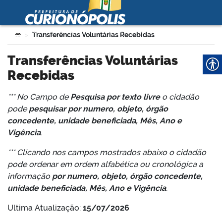
Prefeitura Municipal de
Curionópolis
Ir para o conteúdo
Você está aqui:
Transferências Voluntárias Recebidas
>
no portal
Transferências Voluntárias
Recebidas
*** No Campo de
Pesquisa por texto livre
o cidadão
pode
pesquisar por numero, objeto,
órgão
concedente, unidade beneficiada, Mês, Ano e
Vigência
.
 no portal
*** Clicando nos campos mostrados abaixo o cidadão
pode ordenar em ordem alfabética ou cronológica a
informação
por numero, objeto,
órgão concedente,
unidade beneficiada, Mês, Ano e Vigência
.
Ultima Atualização:
15/07/2026