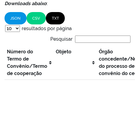
Downloads abaixo
:
JSON
CSV
TXT
resultados por página
Pesquisar
Número do
Objeto
Órgão
Termo de
concedente/N
Convênio/Termo
do processo de
de cooperação
convênio do c