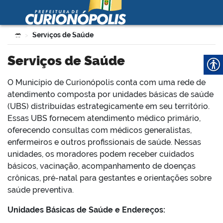
Prefeitura Municipal de
Curionópolis
Ir para o conteúdo
Você está aqui:
Serviços de Saúde
>
no portal
Serviços de Saúde
O Município de Curionópolis conta com uma rede de
atendimento composta por unidades básicas de saúde
(UBS) distribuídas estrategicamente em seu território.
Essas UBS fornecem atendimento médico primário,
oferecendo consultas com médicos generalistas,
 no portal
enfermeiros e outros profissionais de saúde. Nessas
unidades, os moradores podem receber cuidados
básicos, vacinação, acompanhamento de doenças
crônicas, pré-natal para gestantes e orientações sobre
saúde preventiva.
Unidades Básicas de Saúde e Endereços: