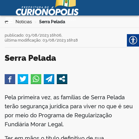
Prefeitura Municipal de
Curionópolis
Ir para o conteúdo
Você está aqui:
Notícias
Serra Pelada
>
>
no portal
publicado: 03/08/2023 16h06,
última modificação: 03/08/2023 16h18
Serra Pelada
book
 no portal
Pela primeira vez, as famílias de Serra Pelada
terão segurança jurídica para viver no que é seu
er
por meio do Programa de Regularização
Fundiária Morar Legal.
din
Ter em mãos o título definitivo de sua