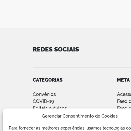
REDES SOCIAIS
CATEGORIAS
META
Convênios
Acess
COVID-19
Feed d
Editais e Avisos
Feed 
Notícias
WordP
Gerenciar Consentimento de Cookies
Relatório de Projetos e Execução
Para fornecer as melhores experiências, usamos tecnologias c
de Obras Públicas