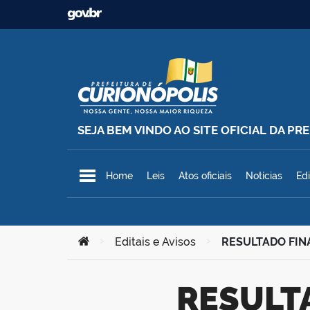
Ir para o conteúdo
SEJA BEM VINDO AO SITE OFICIAL DA P
Prefeitura Municipal de Curionó
Home
Leis
Atos oficiais
Notícias
Edi
Você está aqui:
>
Editais e Avisos
>
RESULTADO FIN
RESULTADO FINAL HOMOLOGADO –