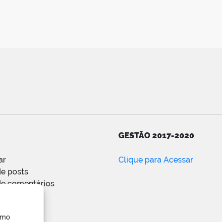
GESTÃO 2017-2020
ar
Clique para Acessar
e posts
de comentários
ress.org
omo