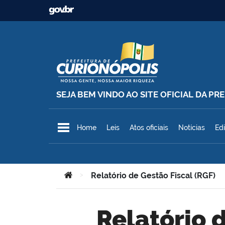
Ir para o conteúdo
SEJA BEM VINDO AO SITE OFICIAL DA P
Prefeitura Municipal de Curionó
Home
Leis
Atos oficiais
Notícias
Edi
Você está aqui:
>
Relatório de Gestão Fiscal (RGF)
Relatório