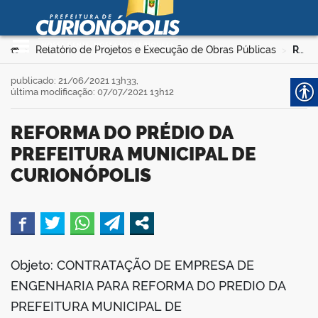
Prefeitura Municipal de
Curionópolis
Ir para o conteúdo
Você está aqui:
Relatório de Projetos e Execução de Obras Públicas
REFORMA DO PRÉDIO DA PREFEITURA MUNICIPAL DE CURIONÓPOLIS
>
>
no portal
publicado: 21/06/2021 13h33,
última modificação: 07/07/2021 13h12
REFORMA DO PRÉDIO DA
PREFEITURA MUNICIPAL DE
CURIONÓPOLIS
 no portal
book
Objeto: CONTRATAÇÃO DE EMPRESA DE
ENGENHARIA PARA REFORMA DO PREDIO DA
er
PREFEITURA MUNICIPAL DE