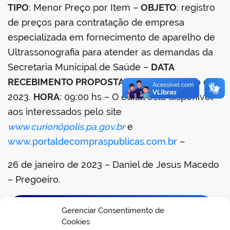
TIPO
: Menor Preço por Item –
OBJETO
: registro
de preços para contratação de empresa
especializada em fornecimento de aparelho de
Ultrassonografia para atender as demandas da
Secretaria Municipal de Saúde –
DATA
RECEBIMENTO PROPOSTAS
: 10 de fevereiro de
2023.
HORA
: 09:00 hs – O edital está disponível
aos interessados pelo site
www.curionópolis.pa.gov.br
e
www.portaldecompraspublicas.com.br
–
26 de janeiro de 2023 – Daniel de Jesus Macedo
– Pregoeiro.
BAIXAR EDITAL – REAVISO DE LICITAÇÃO
Gerenciar Consentimento de
Cookies