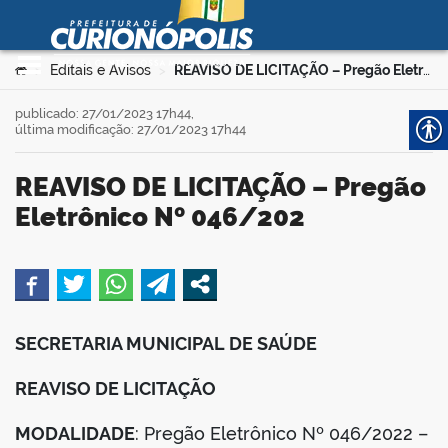
Prefeitura Municipal de
Curionópolis
Ir para o conteúdo
Você está aqui:
Editais e Avisos
REAVISO DE LICITAÇÃO – Pregão Eletrônico Nº 046/202
>
>
no portal
publicado: 27/01/2023 17h44,
última modificação: 27/01/2023 17h44
REAVISO DE LICITAÇÃO – Pregão
Eletrônico Nº 046/202
 no portal
book
SECRETARIA MUNICIPAL DE SAÚDE
er
REAVISO DE LICITAÇÃO
MODALIDADE
: Pregão Eletrônico Nº 046/2022 –
din