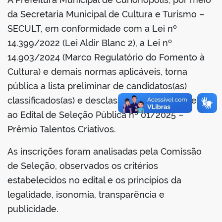
din
da Secretaria Municipal de Cultura e Turismo –
SECULT, em conformidade com a Lei nº
14.399/2022 (Lei Aldir Blanc 2), a Lei nº
14.903/2024 (Marco Regulatório do Fomento à
Cultura) e demais normas aplicáveis, torna
pública a lista preliminar de candidatos(as)
classificados(as) e desclassificados(as) referente
ao Edital de Seleção Pública nº 01/2025 –
Prêmio Talentos Criativos.
As inscrições foram analisadas pela Comissão
de Seleção, observados os critérios
estabelecidos no edital e os princípios da
legalidade, isonomia, transparência e
publicidade.