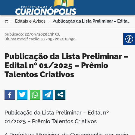
Prefeitura Municipal de
Curionópolis
Ir para o conteúdo
Você está aqui:
Editais e Avisos
Publicação da Lista Preliminar – Edital nº 01/2025 – Prêmio Talentos Criativos
>
>
no portal
publicado: 22/09/2025 19h58,
última modificação: 22/09/2025 19h58
Publicação da Lista Preliminar –
Edital nº 01/2025 – Prêmio
Talentos Criativos
 no portal
book
Publicação da Lista Preliminar – Edital nº
01/2025 – Prêmio Talentos Criativos
er
A Prefeitura Municipal de Curionópolis, por meio