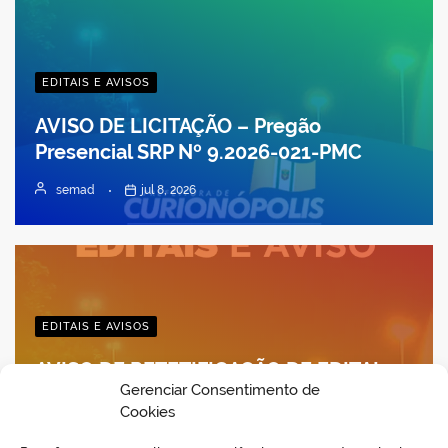
EDITAIS E AVISOS
AVISO DE LICITAÇÃO – Pregão
Presencial SRP Nº 9.2026-021-PMC
semad
jul 8, 2026
EDITAIS E AVISOS
AVISO DE RETETIFICAÇÃO DE EDITAL –
Gerenciar Consentimento de
CONCORRÊNCIA PÚBLICA PRESENCIAL
Cookies
Nº 3.2026-005-PMC