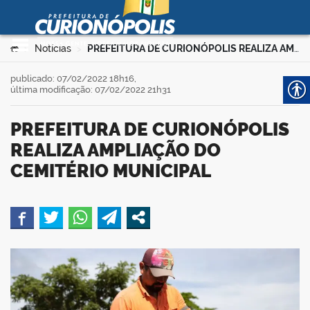
Prefeitura Municipal de
Curionópolis
Ir para o conteúdo
Você está aqui:
Notícias
PREFEITURA DE CURIONÓPOLIS REALIZA AMPLIAÇÃO DO CEMITÉRIO MUNICIPAL
>
>
no portal
publicado: 07/02/2022 18h16,
última modificação: 07/02/2022 21h31
PREFEITURA DE CURIONÓPOLIS
REALIZA AMPLIAÇÃO DO
CEMITÉRIO MUNICIPAL
 no portal
book
er