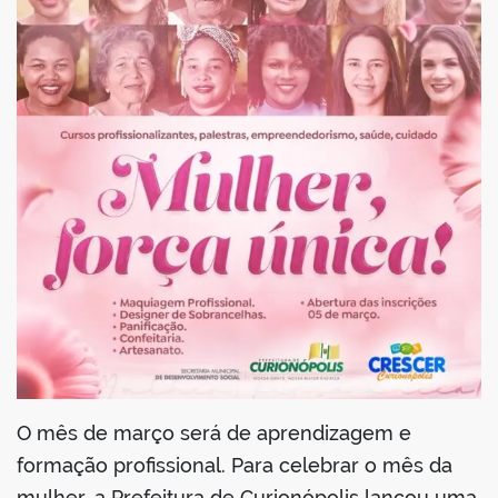
din
O mês de março será de aprendizagem e
formação profissional. Para celebrar o mês da
mulher, a Prefeitura de Curionópolis lançou uma