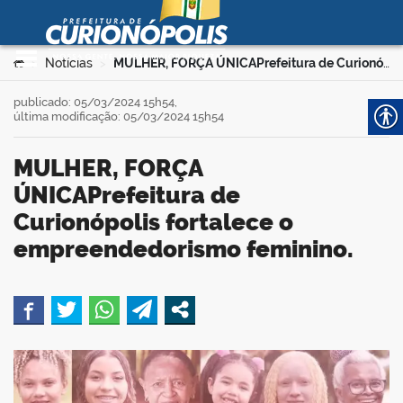
Prefeitura Municipal de
Curionópolis
Ir para o conteúdo
Você está aqui:
Notícias
MULHER, FORÇA ÚNICAPrefeitura de Curionópolis fortalece o empreendedorismo feminino.
>
>
no portal
publicado: 05/03/2024 15h54,
última modificação: 05/03/2024 15h54
MULHER, FORÇA
ÚNICAPrefeitura de
Curionópolis fortalece o
empreendedorismo feminino.
 no portal
book
er