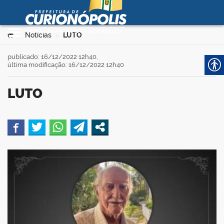
Prefeitura Municipal de
Curionópolis
Ir para o conteúdo
Você está aqui:
Notícias
LUTO
>
>
no portal
publicado: 16/12/2022 12h40,
última modificação: 16/12/2022 12h40
LUTO
book
 no portal
er
din