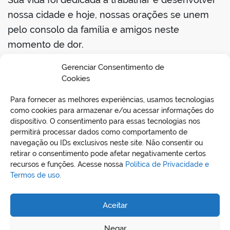
nossa cidade e hoje, nossas orações se unem
pelo consolo da família e amigos neste
momento de dor.
Como expressão de profundo pesar, fica
Gerenciar Consentimento de
Cookies
decretado luto oficial de três dias em todo
território de Curionópolis.
Para fornecer as melhores experiências, usamos tecnologias
como cookies para armazenar e/ou acessar informações do
dispositivo. O consentimento para essas tecnologias nos
permitirá processar dados como comportamento de
navegação ou IDs exclusivos neste site. Não consentir ou
retirar o consentimento pode afetar negativamente certos
recursos e funções. Acesse nossa
Política de Privacidade e
Termos de uso.
Aceitar
REDES SOCIAIS
Negar