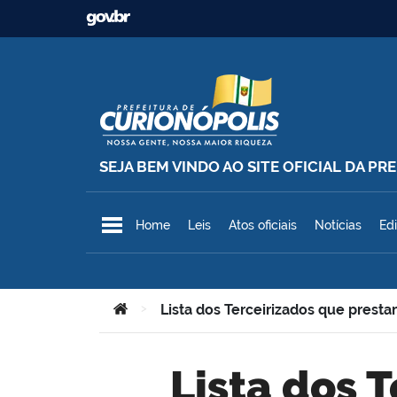
Ir para o conteúdo
SEJA BEM VINDO AO SITE OFICIAL DA P
Prefeitura Municipal de Curionó
Home
Leis
Atos oficiais
Notícias
Edi
Você está aqui:
>
Lista dos Terceirizados que presta
Lista dos Terceirizados que prestam