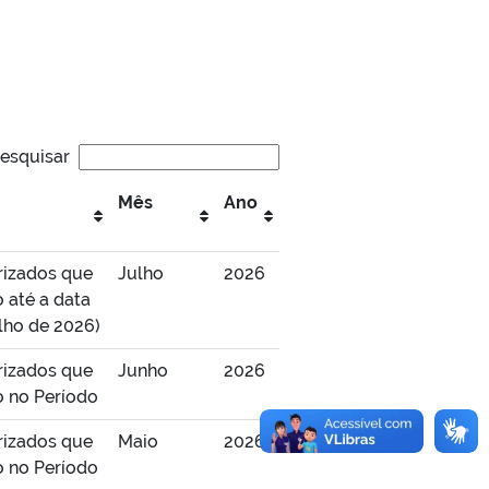
esquisar
Mês
Ano
rizados que
Julho
2026
 até a data
ulho de 2026)
rizados que
Junho
2026
o no Período
rizados que
Maio
2026
o no Período