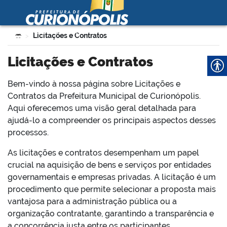
Prefeitura Municipal de
Curionópolis
Ir para o conteúdo
Você está aqui:
Licitações e Contratos
>
no portal
Licitações e Contratos
Bem-vindo à nossa página sobre Licitações e
Contratos da Prefeitura Municipal de Curionópolis.
Aqui oferecemos uma visão geral detalhada para
ajudá-lo a compreender os principais aspectos desses
processos.
 no portal
As licitações e contratos desempenham um papel
crucial na aquisição de bens e serviços por entidades
governamentais e empresas privadas. A licitação é um
procedimento que permite selecionar a proposta mais
vantajosa para a administração pública ou a
organização contratante, garantindo a transparência e
a concorrência justa entre os participantes.